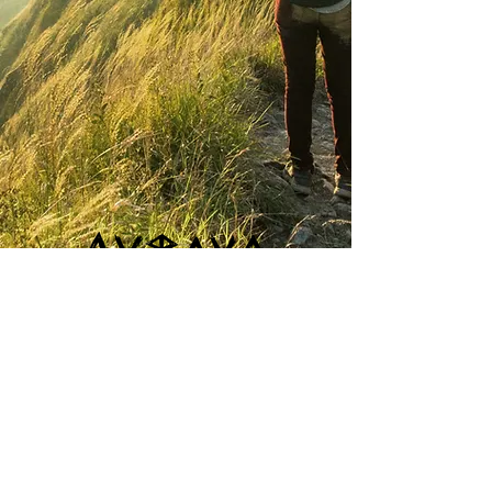
AURAVA COMMUNITY
Aurava Valley
Val Vallaccia 123
06026 Pietralunga
Whatsapp only:
+41 77 434 00 90
aurava.love@gmail.com