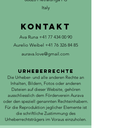
Italy
Kontakt
Ava Runa
+41 77 434 00 90
Aurelio Weibel
+41 76 326 84 85
aurava.love@gmail.com
Urheberrechte
Die Urheber- und alle anderen Rechte an
Inhalten, Bildern, Fotos oder anderen
Dateien auf dieser Website, gehören
ausschliesslich dem Förderverein Aurava
oder den speziell genannten Rechteinhabern.
Für die Reproduktion jeglicher Elemente ist
die schriftliche Zustimmung des
Urheberrechtsträgers im Voraus einzuholen.