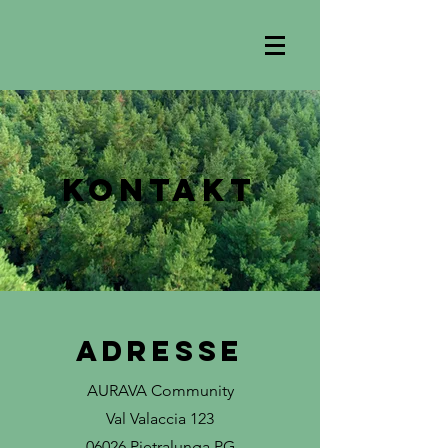
Kontakt
Adresse
AURAVA Community
Val Valaccia 123
06026 Pietralunga PG