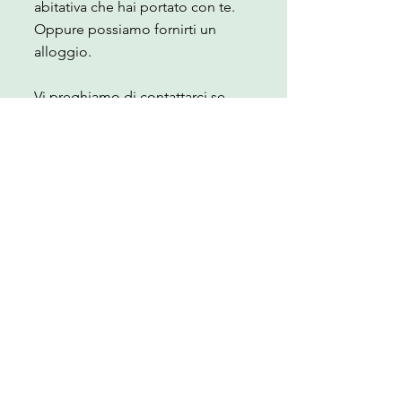
abitativa che hai portato con te.
Oppure possiamo fornirti un
alloggio.
Vi preghiamo di contattarci se
siete interessati. Scrivici una
mail
aurava.love@gmail.com
.